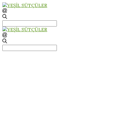
Search
for:
Search
for: