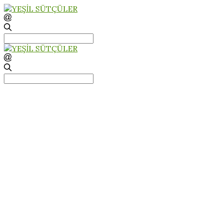
Search
for:
Search
for: