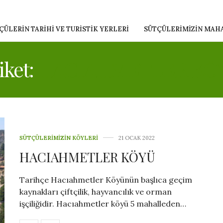
ÇÜLERIN TARIHI VE TURISTIK YERLERI
SÜTÇÜLERIMIZIN MAH
iket:
HACIAHMETLER KÖ
SÜTÇÜLERIMIZIN KÖYLERI
21 OCAK 2022
HACIAHMETLER KÖYÜ
Tarihçe Hacıahmetler Köyünün başlıca geçim
kaynakları çiftçilik, hayvancılık ve orman
işçiliğidir. Hacıahmetler köyü 5 mahalleden…