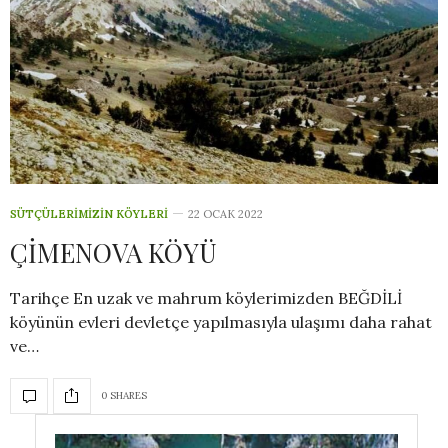
SÜTÇÜLERIMIZIN KÖYLERI
22 OCAK 2022
ÇİMENOVA KÖYÜ
Tarihçe En uzak ve mahrum köylerimizden BEĞDİLİ
köyünün evleri devletçe yapılmasıyla ulaşımı daha rahat
ve…
0 SHARES