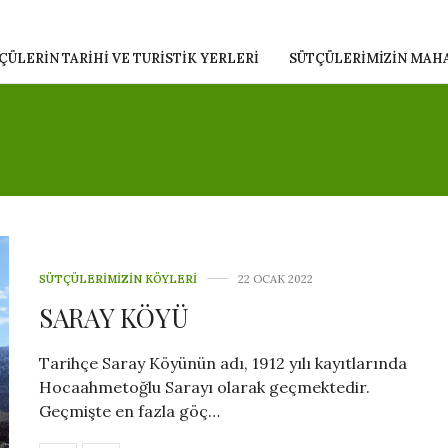
ÇÜLERIN TARIHI VE TURISTIK YERLERI
SÜTÇÜLERIMIZIN MAH
ÜTÇÜLER SARAY KÖYÜ BI
SÜTÇÜLERIMIZIN KÖYLERI
22 OCAK 2022
SARAY KÖYÜ
Tarihçe Saray Köyünün adı, 1912 yılı kayıtlarında
Hocaahmetoğlu Sarayı olarak geçmektedir.
Geçmişte en fazla göç…