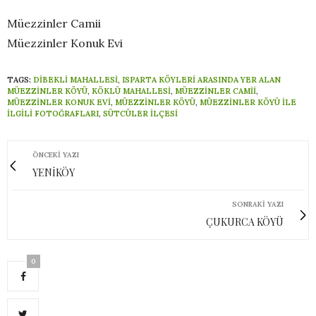
Müezzinler Camii
Müezzinler Konuk Evi
TAGS:
DIBEKLI MAHALLESI
,
ISPARTA KÖYLERI ARASINDA YER ALAN
MÜEZZINLER KÖYÜ
,
KÖKLÜ MAHALLESI
,
MÜEZZINLER CAMII
,
MÜEZZINLER KONUK EVI
,
MÜEZZİNLER KÖYÜ
,
MÜEZZINLER KÖYÜ ILE
ILGILI FOTOĞRAFLARI
,
SÜTCÜLER İLÇESI
ÖNCEKI YAZI
YENİKÖY
SONRAKI YAZI
ÇUKURCA KÖYÜ
0