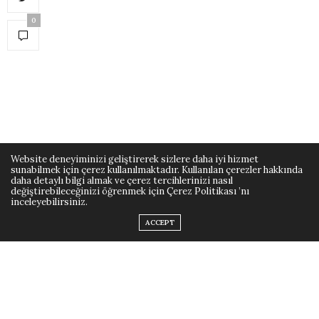
0
SÜTÇÜLERIMIZIN KÖYLERI
22 OCAK 2022
Website deneyiminizi geliştirerek sizlere daha iyi hizmet
sunabilmek için çerez kullanılmaktadır. Kullanılan çerezler hakkında
daha detaylı bilgi almak ve çerez tercihlerinizi nasıl
YENİKÖY
değiştirebileceğinizi öğrenmek için Çerez Politikası ’nı
inceleyebilirsiniz.
ACCEPT
by
MELIH DOĞANKAYA