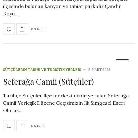
ilçesinde bulunan kanyon ve tabiat parkıdır.Çandır
Köyü…
0 SHARES
4
SÜTÇÜLERIN TARIHI VE TURISTIK YERLERI
13 MART 2022
Seferağa Camii (Sütçüler)
Tarihçe Sütçüler İlçe merkezimizde yer alan Seferağa
Camii Yerleşik Düzene Geçişimizin İlk Simgesel Eseri
Olarak…
0 SHARES